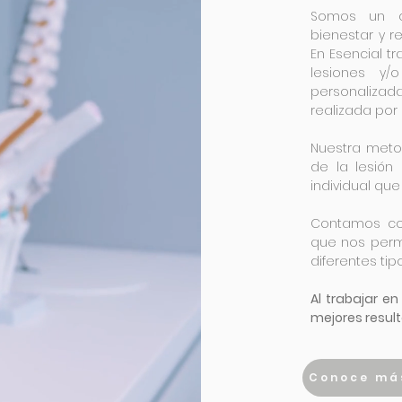
Somos un ce
bienestar y r
En Esencial t
lesiones y/
personalizad
realizada por
Nuestra meto
de la lesión
individual qu
Contamos con
que nos permi
diferentes ti
Al trabajar e
mejores resul
Conoce más