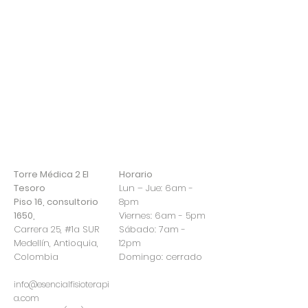
Torre Médica 2 El
Horario
Tesoro
Lun – Jue: 6am -
Piso 16, consultorio
8pm
1650,
Viernes: 6am - 5pm
Carrera 25, #1a SUR
​​Sábado: 7am -
Medellín, Antioquia,
12pm ​
Colombia
Domingo: cerrado
info@esencialfisioterapi
a.com