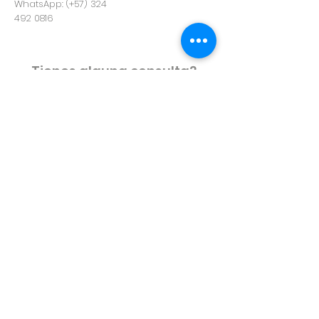
WhatsApp: (+57) 324
492 0816
Tienes alguna consulta?
Escríbenos¿
Síguenos